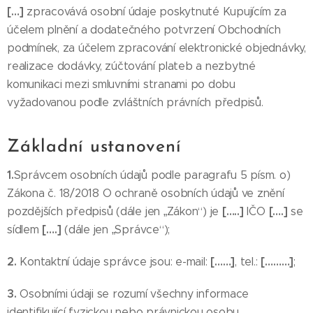
[…]
zpracovává osobní údaje poskytnuté Kupujícím za
účelem plnění a dodatečného potvrzení Obchodních
podmínek, za účelem zpracování elektronické objednávky,
realizace dodávky, zúčtování plateb a nezbytné
komunikaci mezi smluvními stranami po dobu
vyžadovanou podle zvláštních právních předpisů.
Základní ustanovení
1.
Správcem osobních údajů podle paragrafu 5 písm. o)
Zákona č. 18/2018 O ochraně osobních údajů ve znění
[…..]
[….]
pozdějších předpisů (dále jen „Zákon“) je
IČO
se
[….]
sídlem
(dále jen „Správce“);
2.
[……]
[………]
Kontaktní údaje správce jsou: e-mail:
, tel.:
;
3.
Osobními údaji se rozumí všechny informace
identifikující fyzickou nebo právnickou osobu.