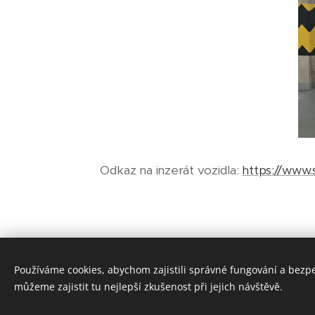
Odkaz na inzerát vozidla:
https://www.
Používáme cookies, abychom zajistili správné fungování a bezp
můžeme zajistit tu nejlepší zkušenost při jejich návštěvě.