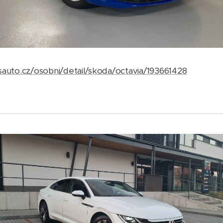
sauto.cz/osobni/detail/skoda/octavia/193661428